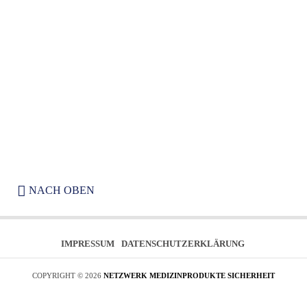
Funktion
*
jederzeit per E-Mail
an
info@mpsicherheit.d
e widerrufen kann.
NACH OBEN
IMPRESSUM
DATENSCHUTZERKLÄRUNG
COPYRIGHT © 2026
NETZWERK MEDIZINPRODUKTE SICHERHEIT