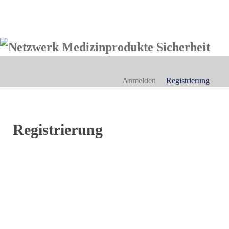
Anmelden
Registrierung
Registrierung
Wir weisen ausdrücklich
E-Mail-Adresse
*
darauf hin, dass das
Ausfüllen der anderen
Felder freiwillig ist. Bitte
Benutzername
*
haben Sie jedoch